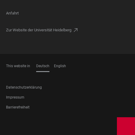
Anfahrt
Zur Website der Universität Heidelberg
This website in
Deutsch
English
SPRACHEN
FOOTER
Datenschutzerklärung
LEGAL
Impressum
Barrierefreiheit
FOOTER
SOCIAL