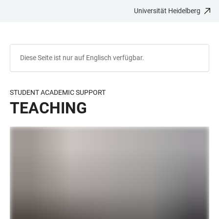
Universität Heidelberg
ZUM
HAUPTNAVIGATION
WEBSEITENSUCHE
LINKS
HAUPTINHALT
ÖFFNEN
ÖFFNEN
ZUR
BARRIEREFREIHEIT
Diese Seite ist nur auf Englisch verfügbar.
STUDENT ACADEMIC SUPPORT
TEACHING