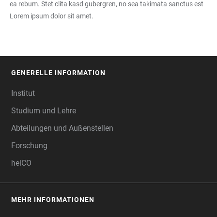
ea rebum. Stet clita kasd gubergren, no sea takimata sanctus est
Lorem ipsum dolor sit amet.
GENERELLE INFORMATION
FOOTER
Institut
Studium und Lehre
Abteilungen und Außenstellen
Forschung
heiCO
MEHR INFORMATIONEN