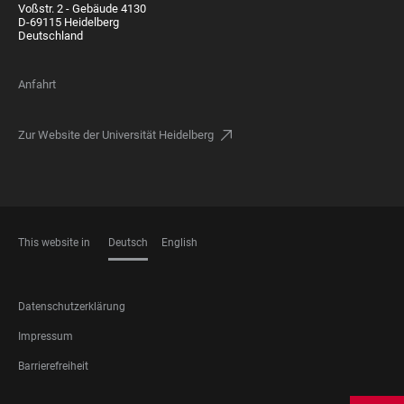
Voßstr. 2 - Gebäude 4130
D-69115 Heidelberg
Deutschland
Anfahrt
Zur Website der Universität Heidelberg
This website in
Deutsch
English
SPRACHEN
FOOTER
Datenschutzerklärung
LEGAL
Impressum
Barrierefreiheit