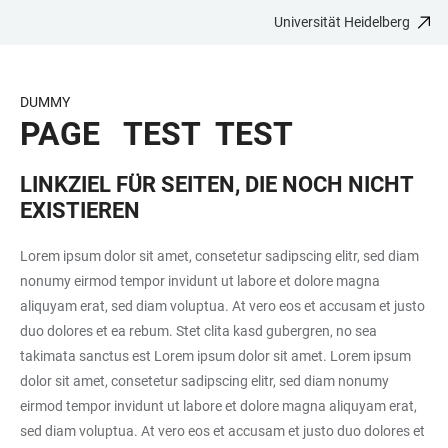
Universität Heidelberg
ZUM
HAUPTNAVIGATION
WEBSEITENSUCHE
LINKS
HAUPTINHALT
ÖFFNEN
ÖFFNEN
ZUR
BARRIEREFREIHEIT
DUMMY
PAGE TEST ­ TEST
LINKZIEL FÜR SEITEN, DIE NOCH NICHT
EXISTIEREN
Lorem ipsum dolor sit amet, consetetur sadipscing elitr, sed diam
nonumy eirmod tempor invidunt ut labore et dolore magna
aliquyam erat, sed diam voluptua. At vero eos et accusam et justo
duo dolores et ea rebum. Stet clita kasd gubergren, no sea
takimata sanctus est Lorem ipsum dolor sit amet. Lorem ipsum
dolor sit amet, consetetur sadipscing elitr, sed diam nonumy
eirmod tempor invidunt ut labore et dolore magna aliquyam erat,
sed diam voluptua. At vero eos et accusam et justo duo dolores et