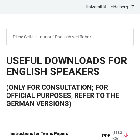
Universität Heidelberg
ZUM
HAUPTNAVIGATION
WEBSEITENSUCHE
LINKS
HAUPTINHALT
ÖFFNEN
ÖFFNEN
ZUR
BARRIEREFREIHEIT
Diese Seite ist nur auf Englisch verfügbar.
USEFUL DOWNLOADS FOR
ENGLISH SPEAKERS
(ONLY FOR CONSULTATION; FOR
OFFICIAL PURPOSES, REFER TO THE
GERMAN VERSIONS)
(358,2
Instructions for Terms Papers
PDF
KB)