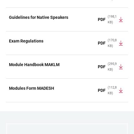
TABELLE
(198,1
Guidelines for Native Speakers
PDF
KB)
(170,8
Exam Regulations
PDF
KB)
(295,9
Module Handbook MAKLM
PDF
KB)
(112,8
Modules Form MADESH
PDF
KB)