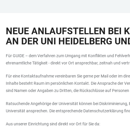
ZUM
HAUPTNAVIGATION
WEBSEITENSUCHE
LINKS
HAUPTINHALT
ÖFFNEN
ÖFFNEN
ZUR
NEUE ANLAUFSTELLEN BEI 
BARRIEREFREIHEIT
AN DER UNI HEIDELBERG UN
Für GUIDE – dem Verfahren zum Umgang mit Konflikten und Fehlverhalt
ehrenamtliche Tätigkeit - direkt vor Ort ansprechbar, zeitnah und vertr
Für eine Kontaktaufnahme vereinbaren Sie gerne per Mail oder im dire
Inhalte besteht Raum im persönlichen Kontakt. Die Ansprache der Ver
sind Namen oder Angaben zu Dritten, die Rückschlüsse auf Personen z
Ratsuchende Angehörige der Universität können bei Diskriminierung, 
Universität ansprechen. Die entsprechende Datenschutzerklärung find
Aus unserer Einrichtung sind direkt vor Ort für Sie da: