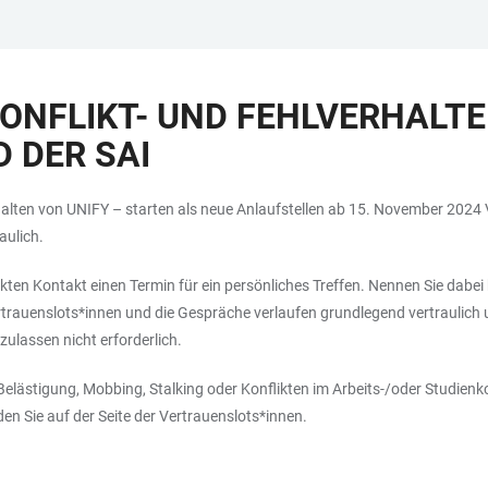
KONFLIKT- UND FEHLVERHALT
D DER SAI
en von UNIFY – starten als neue Anlaufstellen ab 15. November 2024 Ver
aulich.
kten Kontakt einen Termin für ein persönliches Treffen. Nennen Sie dabe
trauenslots*innen und die Gespräche verlaufen grundlegend vertraulich 
ulassen nicht erforderlich.
Belästigung, Mobbing, Stalking oder Konflikten im Arbeits-/oder Studien
en Sie auf der Seite der Vertrauenslots*innen.