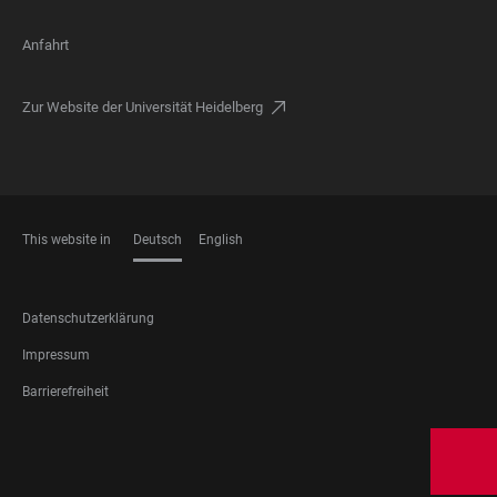
Anfahrt
Zur Website der Universität Heidelberg
This website in
Deutsch
English
SPRACHEN
FOOTER
Datenschutzerklärung
LEGAL
Impressum
Barrierefreiheit
FOOTER
SOCIAL