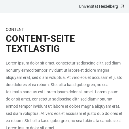
Universität Heidelberg
ZUM
HAUPTNAVIGATION
WEBSEITENSUCHE
LINKS
HAUPTINHALT
ÖFFNEN
ÖFFNEN
ZUR
BARRIEREFREIHEIT
CONTENT
CONTENT-SEITE
TEXTLASTIG
Lorem ipsum dolor sit amet, consetetur sadipscing elitr, sed diam
nonumy eirmod tempor invidunt ut labore et dolore magna
aliquyam erat, sed diam voluptua. At vero eos et accusam et justo
duo dolores et ea rebum. Stet clita kasd gubergren, no sea
takimata sanctus est Lorem ipsum dolor sit amet. Lorem ipsum
dolor sit amet, consetetur sadipscing elitr, sed diam nonumy
eirmod tempor invidunt ut labore et dolore magna aliquyam erat,
sed diam voluptua. At vero eos et accusam et justo duo dolores et
ea rebum. Stet clita kasd gubergren, no sea takimata sanctus est
Lorem ipsum dolor sit amet.