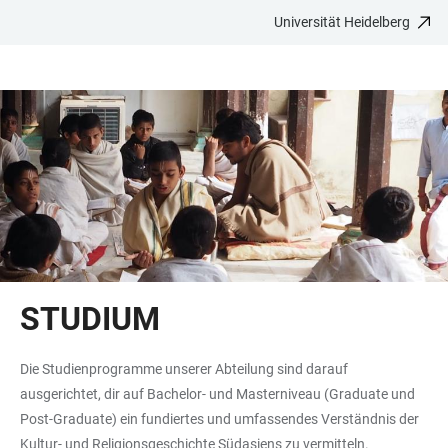
Universität Heidelberg
ZUM
HAUPTNAVIGATION
WEBSEITENSUCHE
LINKS
HAUPTINHALT
ÖFFNEN
ÖFFNEN
ZUR
BARRIEREFREIHEIT
STUDIUM
Die Studienprogramme unserer Abteilung sind darauf
ausgerichtet, dir auf Bachelor- und Masterniveau (Graduate und
Post-Graduate) ein fundiertes und umfassendes Verständnis der
Kultur- und Religionsgeschichte Südasiens zu vermitteln.